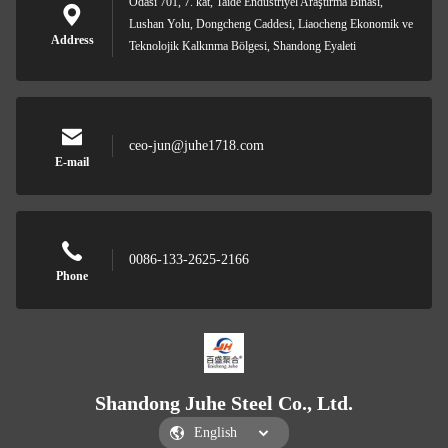
Odası 701, 7. kat, Taide Endüstriyel Araştırma Binası,
Lushan Yolu, Dongcheng Caddesi, Liaocheng Ekonomik ve
Address
Teknolojik Kalkınma Bölgesi, Shandong Eyaleti
ceo-jun@juhe1718.com
E-mail
0086-133-2625-2166
Phone
Shandong Juhe Steel Co., Ltd.