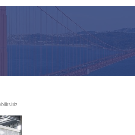
Yapı Çelik Lüks Konteyner Evi Taşınabilir Evler 40 Ft Kargo Mobil Modern Lüks
Kaydırma Kapısı ve Rol Kapısı Tasarımı Q345 Metal Çerçeve Sığır/Sığır Çiftliği için Keçi/Koyun Evi
Modern Tasarım 40ft Prefab Ofis Genişletilebilir Hotel Doğrusu için Konteyner Evi
aatı için Prefabrik Atölye Bina Tasarımı
na Metal Atölyesi Modüler Depo
ğır Sığır / Koyun Sığır / Domuz Evi için Özel
ilirsiniz