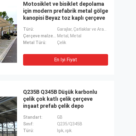
Motosiklet ve bisiklet depolama
için modern prefabrik metal gölge
kanopisi Beyaz toz kaplı çerçeve
Türü:
Garajlar, Çatlaklar ve Araba Kulesi, Garajlar, Çatlaklar ve Araba Kulesi
Çerçeve malzemesi:
Metal, Metal
Metal Türü:
Çelik
En Iyi Fiyat
Q235B Q345B Düşük karbonlu
çelik çok katlı çelik çerçeve
inşaat prefab çelik depo
Standart:
GB
Sınıf:
Q235/Q345B
Türü:
Işık, ışık.