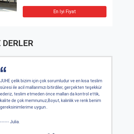
En Iyi Fiyat
 DERLER
teslim
Ürünün boyutu beklendiği gibiydi ve hizmet tutumu
eşekkür
çok iyiydi. Bana açıklamak için sabırlıydı ve
ttik,
zamanlamadan teslim edilebiliyordu.
 benim
------ Joseph