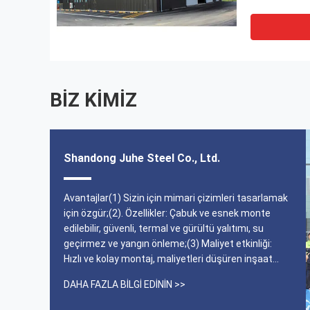
BIZ KIMIZ
Shandong Juhe Steel Co., Ltd.
 ve en kısa teslim
Ürünün boyutu beklendiği gibiydi ve hizm
Avantajlar(1) Sizin için mimari çizimleri tasarlamak
, gerçekten teşekkür
çok iyiydi. Bana açıklamak için sabırlıydı ve
için özgür;(2). Özellikler: Çabuk ve esnek monte
da kontrol ettik,
zamanlamadan teslim edilebiliyordu.
edilebilir, güvenli, termal ve gürültü yalıtımı, su
lık ve renk benim
geçirmez ve yangın önleme;(3) Maliyet etkinliği:
------ Joseph
Hızlı ve kolay montaj, maliyetleri düşüren inşaat
süresini büyük ölçüde kısaltır;(4) Dayanıklılık: Tüm
DAHA FAZLA BILGI EDININ >>
yapı, 50 yıldan fazla bir süre kullanılabilen,
bakımında kolaydır.(5) Mükemmel tasarım: M...