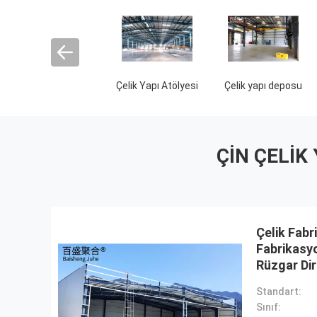
onteyner Evi
Çelik yapısı
Çelik yapısı
Çe
Hayvanlık
kulübesine
ÇIN ÇELIK
Çelik Fabr
Fabrikasyo
Rüzgar Dir
Hangar
Standart:
Sınıf: