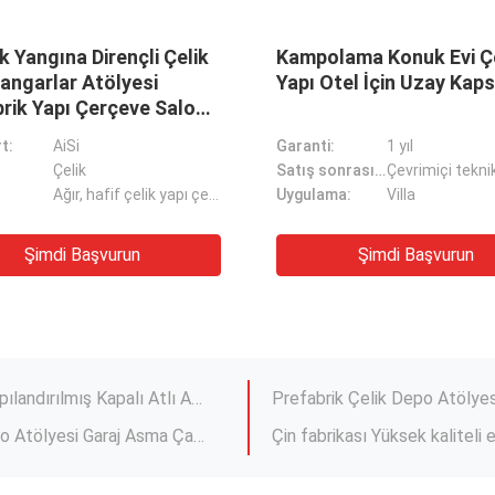
235/Q345 Düşük karbonlu
Q235B/Q345B Düşü
elik Tavuk çiftliği binası Sığır
çelik çelik yapısı 
eçi At Arena Sığır Koyun
Önden yapılmış tavu
andart:
ASTM
Standart:
AiSi
nıf:
Çelik
Sınıf:
Çelik
Hafif çelik ana çerçeve depo atölyesi ofis prefabrik ev için yüksek katlı bina
rü:
Işık
Türü:
Işık
abrik bult bağlantı yapısı
Çelik Yapısal Fabrikasyon İnş
Şimdi Başvurun
Şimdi Başvu
1000 metrekarelik prefabrik hazır çelik yapısı Gıda fabrikası için depo binası
Prefabrik Okul Çelik Yapı Bi
Steel Structure Cheap Pre Engineering Warehouse Workshop Prefab Endüstriyel Ön Yapılandırılmış Çelik Bina
Metal Bina Çelik Yapı Sığır Sı
Long Span Domuzlar Çiftlik Kulübe Yapılar Yapılandırılmış Kapalı Atlı Atlılık Arena Ahır Kulübe Ev Salon Tasarımı
Prefabrik Çelik Depo Atölyes
Güvenli Dayanıklı Çelik Yapı Ucuz Prefab Depo Atölyesi Garaj Asma Çadırı
Çin fabrikası Yüksek kaliteli
Özel yapılı çelik yapısı geçi yetiştirme kulübesinde kaydırma kapısı olan ev
Çelik Yapısı Atölyesi Depo H
Çok katlı büyük ölçekli tavuk kulübesine sahip çiftlik evi, alüminyum alaşımlı pencereli depo
Sığır, At, Keçi ve Koyunlar içi