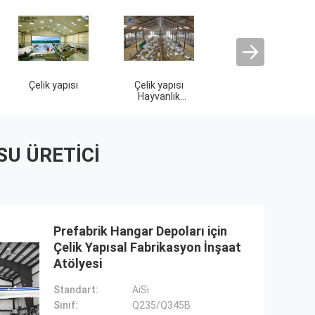
SU ÜRETICI
Prefabrik Hangar Depoları için
Çelik Yapısal Fabrikasyon İnşaat
Atölyesi
Standart:
AiSi
Sınıf:
Q235/Q345B