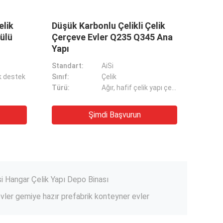
k karbonlu
C.Z şeklinde çelik kanal Purlin
Tavuk küpü
Metal Çiftlik Kulübeleri Çelik
k evleri
Saman Depolama Binaları
Standart:
AiSi
Sınıf:
Q235/Q345B
Modern Tasarım 40ft Prefab Ofis Genişletilebilir Hotel Doğrusu için Konteyner Evi
Türü:
Hafif, hafif çelik yapı çerçevesi
aatı için Prefabrik Atölye Bina Tasarımı
run
Şimdi Başvurun
na Metal Atölyesi Modüler Depo
ğır Sığır / Koyun Sığır / Domuz Evi için Özel
i Hangar Çelik Yapı Depo Binası
 evler gemiye hazır prefabrik konteyner evler
angar Evi
n prefabrik ahırlar Hızlı inşaat çelik yapısı