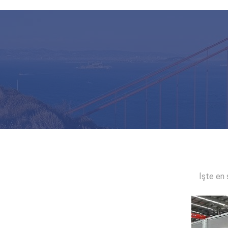
Çiftlik binası depoları için çelik atölyesi pref
İşte en 