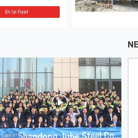
En Iyi Fiyat
NE
et tutumu
JUHE çelik bizim için çok sorumludur ve en kısa 
süresi ile acil mallarımızı bitirdiler, gerçekten t
ederiz, teslim etmeden önce malları da kontrol e
kalite de çok memnunuz,Boyut, kalınlık ve renk
gereksinimlerime uygun..
------ Julia.