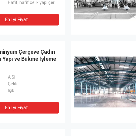
Hafif, hafif çelik yapı çerçevesi
En Iyi Fiyat
minyum Çerçeve Çadırı
lı Yapı ve Bükme İşleme
AiSi
Çelik
Işık
En Iyi Fiyat