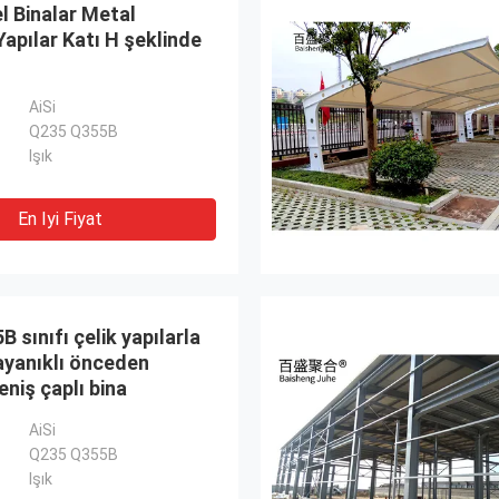
l Binalar Metal
Yapılar Katı H şeklinde
AiSi
Q235 Q355B
Işık
En Iyi Fiyat
 sınıfı çelik yapılarla
ayanıklı önceden
eniş çaplı bina
AiSi
Q235 Q355B
Işık