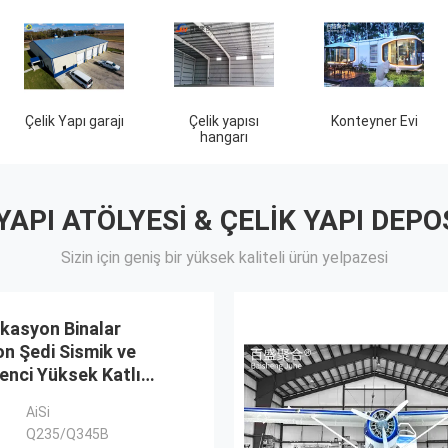
lik Yapı Çiftlik
Kulübesi
 YAPI ATÖLYESI & ÇELIK YAPI DEPO
Sizin için geniş bir yüksek kaliteli ürün yelpazesi
ikasyon Binalar
n Şedi Sismik ve
enci Yüksek Katlı
AiSi
Q235/Q345B