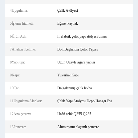
4Uygulama:
Çelik Atölyesi
5İşleme hizmeti:
Eğme, kaynak
6Ürün Adı:
Prefabrik çelik yapı atölyesi binası
7Anahtar Kelime:
Bolt Bağlantısı Çelik Yapısı
8Yapı tipi:
Uzun Uzaylı ızgara yapısı
9Kapı:
Yuvarlak Kapı
10Çatı:
Dalgalanmış çelik levha
11Uygulama Alanları:
Çelik Yapı Atölyesi Depo Hangar Evi
12Ana çerçeve:
Hafif çelik Q355 Q235
13Pencere:
Alüminyum alaşımlı pencere