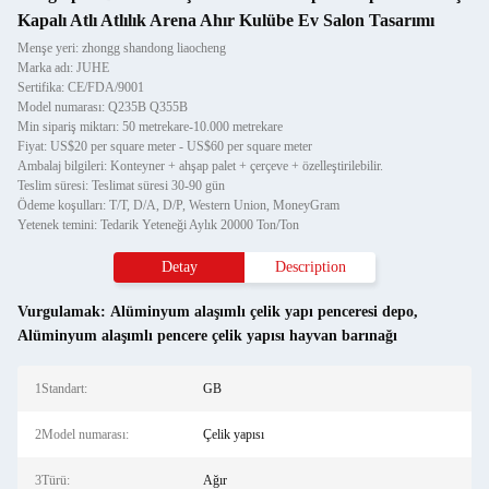
Kapalı Atlı Atlılık Arena Ahır Kulübe Ev Salon Tasarımı
Menşe yeri: zhongg shandong liaocheng
Marka adı: JUHE
Sertifika: CE/FDA/9001
Model numarası: Q235B Q355B
Min sipariş miktarı: 50 metrekare-10.000 metrekare
Fiyat: US$20 per square meter - US$60 per square meter
Ambalaj bilgileri: Konteyner + ahşap palet + çerçeve + özelleştirilebilir.
Teslim süresi: Teslimat süresi 30-90 gün
Ödeme koşulları: T/T, D/A, D/P, Western Union, MoneyGram
Yetenek temini: Tedarik Yeteneği Aylık 20000 Ton/Ton
Detay
Description
Vurgulamak:
Alüminyum alaşımlı çelik yapı penceresi depo
,
Alüminyum alaşımlı pencere çelik yapısı hayvan barınağı
1Standart:
GB
2Model numarası:
Çelik yapısı
3Türü:
Ağır