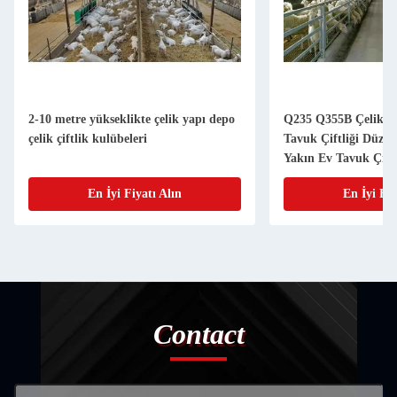
2-10 metre yükseklikte çelik yapı depo
Q235 Q355B Çelik H
çelik çiftlik kulübeleri
Tavuk Çiftliği Düze
Yakın Ev Tavuk Çiftl
En İyi Fiyatı Alın
En İyi Fiy
Contact