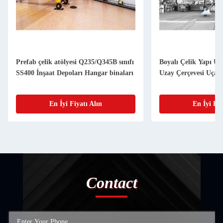
Prefab çelik atölyesi Q235/Q345B sınıfı
Boyalı Çelik Yapı U
SS400 İnşaat Depoları Hangar binaları
Uzay Çerçevesi Uçak
En İyi Fiyatı Alın
En İyi Fiy
Contact