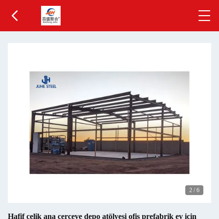
2
/
6
Hafif çelik ana çerçeve depo atölyesi ofis prefabrik ev için