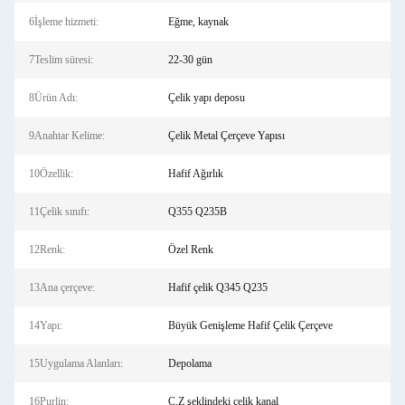
6İşleme hizmeti:
Eğme, kaynak
7Teslim süresi:
22-30 gün
8Ürün Adı:
Çelik yapı deposu
9Anahtar Kelime:
Çelik Metal Çerçeve Yapısı
10Özellik:
Hafif Ağırlık
11Çelik sınıfı:
Q355 Q235B
12Renk:
Özel Renk
13Ana çerçeve:
Hafif çelik Q345 Q235
14Yapı:
Büyük Genişleme Hafif Çelik Çerçeve
15Uygulama Alanları:
Depolama
16Purlin:
C.Z şeklindeki çelik kanal