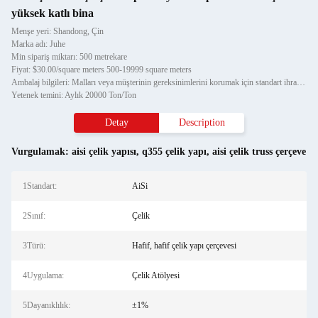
yüksek katlı bina
Menşe yeri: Shandong, Çin
Marka adı: Juhe
Min sipariş miktarı: 500 metrekare
Fiyat: $30.00/square meters 500-19999 square meters
Ambalaj bilgileri: Malları veya müşterinin gereksinimlerini korumak için standart ihracat paketi
Yetenek temini: Aylık 20000 Ton/Ton
Detay
Description
Vurgulamak:
aisi çelik yapısı
,
q355 çelik yapı
,
aisi çelik truss çerçeve
1Standart:
AiSi
2Sınıf:
Çelik
3Türü:
Hafif, hafif çelik yapı çerçevesi
4Uygulama:
Çelik Atölyesi
5Dayanıklılık:
±1%