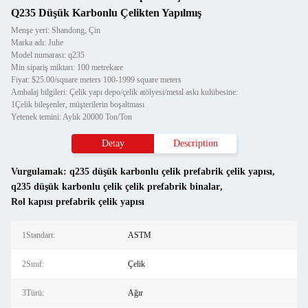
Q235 Düşük Karbonlu Çelikten Yapılmış
Menşe yeri: Shandong, Çin
Marka adı: Juhe
Model numarası: q235
Min sipariş miktarı: 100 metrekare
Fiyat: $25.00/square meters 100-1999 square meters
Ambalaj bilgileri: Çelik yapı depo/çelik atölyesi/metal askı kulübesine:
1Çelik bileşenler, müşterilerin boşaltması
Yetenek temini: Aylık 20000 Ton/Ton
Detay
Description
Vurgulamak:
q235 düşük karbonlu çelik prefabrik çelik yapısı
,
q235 düşük karbonlu çelik çelik prefabrik binalar
,
Rol kapısı prefabrik çelik yapısı
1Standart:
ASTM
2Sınıf:
Çelik
3Türü:
Ağır