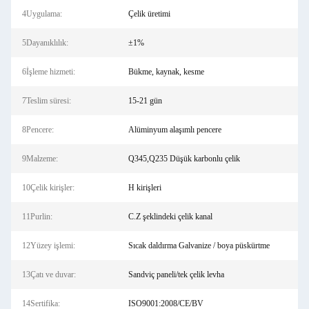
4Uygulama:
Çelik üretimi
5Dayanıklılık:
±1%
6İşleme hizmeti:
Bükme, kaynak, kesme
7Teslim süresi:
15-21 gün
8Pencere:
Alüminyum alaşımlı pencere
9Malzeme:
Q345,Q235 Düşük karbonlu çelik
10Çelik kirişler:
H kirişleri
11Purlin:
C.Z şeklindeki çelik kanal
12Yüzey işlemi:
Sıcak daldırma Galvanize / boya püskürtme
13Çatı ve duvar:
Sandviç paneli/tek çelik levha
14Sertifika:
ISO9001:2008/CE/BV