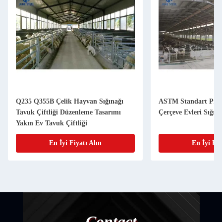
Q235 Q355B Çelik Hayvan Sığınağı
ASTM Standart Pref
Tavuk Çiftliği Düzenleme Tasarımı
Çerçeve Evleri Sığır 
Yakın Ev Tavuk Çiftliği
En İyi Fiyatı Alın
En İyi Fiy
Contact