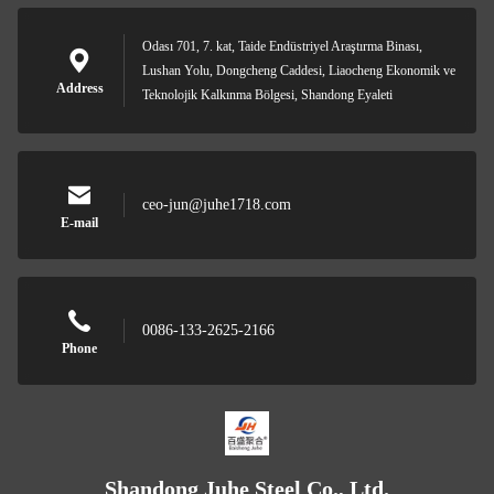
Odası 701, 7. kat, Taide Endüstriyel Araştırma Binası,
Lushan Yolu, Dongcheng Caddesi, Liaocheng Ekonomik ve
Address
Teknolojik Kalkınma Bölgesi, Shandong Eyaleti
ceo-jun@juhe1718.com
E-mail
0086-133-2625-2166
Phone
Shandong Juhe Steel Co., Ltd.