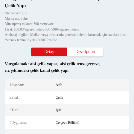
Çelik Yapı
Menşe yeri: Çin
Marka adı: Juhe
Min sipariş miktarı: 500 metrekare
Fiyat: $30.00/square meters 500-9999 square meters
Ambalaj bilgileri: Malları veya müşterinin gereksinimlerini korumak için standart ihracat paketi
Yetenek temini: Aylık 20000 Ton/Ton
Detay
Description
Vurgulamak:
aisi çelik yapısı
,
aisi çelik truss çerçeve
,
c.z şeklindeki çelik kanal çelik yapı
1Standart:
AiSi
2Sınıf:
Çelik
3Türü:
Işık
4Uygulama:
Çerçeve Bölümü