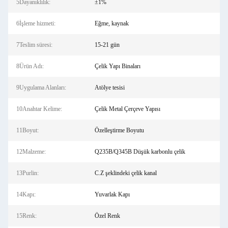
5Dayanıklılık:
±1%
6İşleme hizmeti:
Eğme, kaynak
7Teslim süresi:
15-21 gün
8Ürün Adı:
Çelik Yapı Binaları
9Uygulama Alanları:
Atölye tesisi
10Anahtar Kelime:
Çelik Metal Çerçeve Yapısı
11Boyut:
Özelleştirme Boyutu
12Malzeme:
Q235B/Q345B Düşük karbonlu çelik
13Purlin:
C.Z şeklindeki çelik kanal
14Kapı:
Yuvarlak Kapı
15Renk:
Özel Renk