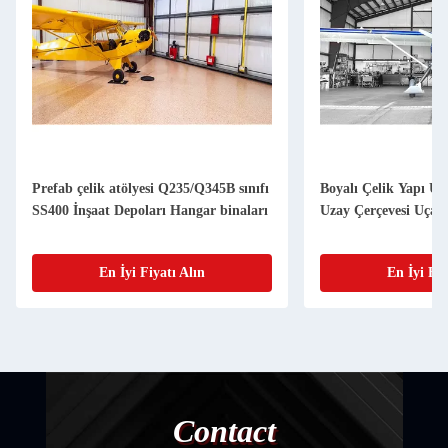
Prefab çelik atölyesi Q235/Q345B sınıfı
Boyalı Çelik Yapı U
SS400 İnşaat Depoları Hangar binaları
Uzay Çerçevesi Uçak
En İyi Fiyatı Alın
En İyi Fiy
Contact