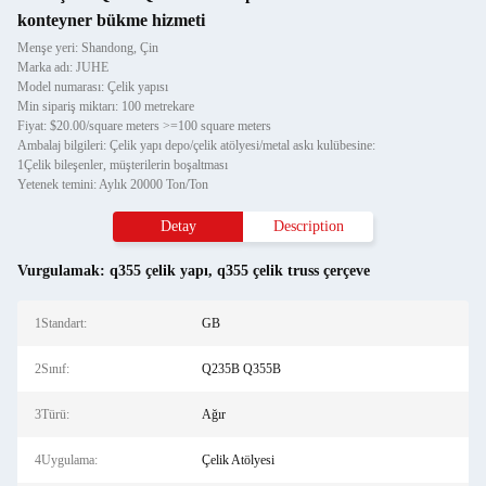
konteyner bükme hizmeti
Menşe yeri: Shandong, Çin
Marka adı: JUHE
Model numarası: Çelik yapısı
Min sipariş miktarı: 100 metrekare
Fiyat: $20.00/square meters >=100 square meters
Ambalaj bilgileri: Çelik yapı depo/çelik atölyesi/metal askı kulübesine:
1Çelik bileşenler, müşterilerin boşaltması
Yetenek temini: Aylık 20000 Ton/Ton
Detay
Description
Vurgulamak:
q355 çelik yapı
,
q355 çelik truss çerçeve
1Standart:
GB
2Sınıf:
Q235B Q355B
3Türü:
Ağır
4Uygulama:
Çelik Atölyesi