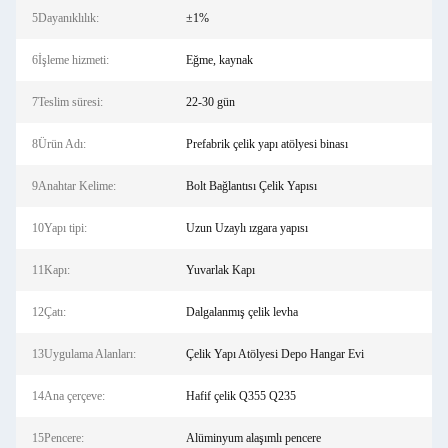
5Dayanıklılık:
±1%
6İşleme hizmeti:
Eğme, kaynak
7Teslim süresi:
22-30 gün
8Ürün Adı:
Prefabrik çelik yapı atölyesi binası
9Anahtar Kelime:
Bolt Bağlantısı Çelik Yapısı
10Yapı tipi:
Uzun Uzaylı ızgara yapısı
11Kapı:
Yuvarlak Kapı
12Çatı:
Dalgalanmış çelik levha
13Uygulama Alanları:
Çelik Yapı Atölyesi Depo Hangar Evi
14Ana çerçeve:
Hafif çelik Q355 Q235
15Pencere:
Alüminyum alaşımlı pencere