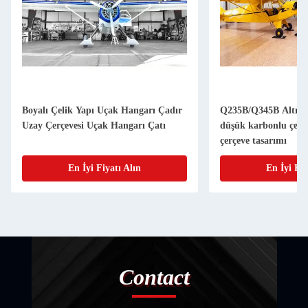
Boyalı Çelik Yapı Uçak Hangarı Çadır
Q235B/Q345B Altın bi
Uzay Çerçevesi Uçak Hangarı Çatı
düşük karbonlu çeli
çerçeve tasarımı
En İyi Fiyatı Alın
En İyi Fiy
Contact