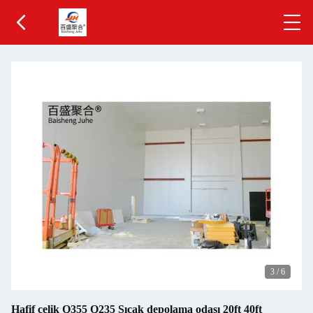
3
/
6
Hafif çelik Q355 Q235 Sıcak depolama odası 20ft 40ft