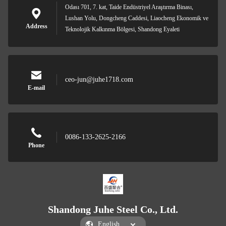
Odası 701, 7. kat, Taide Endüstriyel Araştırma Binası,
Lushan Yolu, Dongcheng Caddesi, Liaocheng Ekonomik ve
Address
Teknolojik Kalkınma Bölgesi, Shandong Eyaleti
ceo-jun@juhe1718.com
E-mail
0086-133-2625-2166
Phone
Shandong Juhe Steel Co., Ltd.