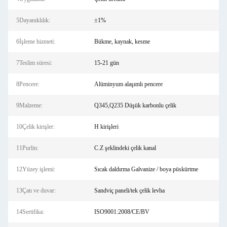
5Dayanıklılık:
±1%
6İşleme hizmeti:
Bükme, kaynak, kesme
7Teslim süresi:
15-21 gün
8Pencere:
Alüminyum alaşımlı pencere
9Malzeme:
Q345,Q235 Düşük karbonlu çelik
10Çelik kirişler:
H kirişleri
11Purlin:
C.Z şeklindeki çelik kanal
12Yüzey işlemi:
Sıcak daldırma Galvanize / boya püskürtme
13Çatı ve duvar:
Sandviç paneli/tek çelik levha
14Sertifika:
ISO9001:2008/CE/BV