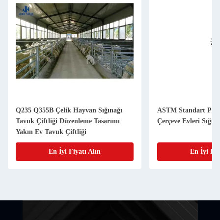
Q235 Q355B Çelik Hayvan Sığınağı
ASTM Standart Pref
Tavuk Çiftliği Düzenleme Tasarımı
Çerçeve Evleri Sığır 
Yakın Ev Tavuk Çiftliği
En İyi Fiyatı Alın
En İyi Fiy