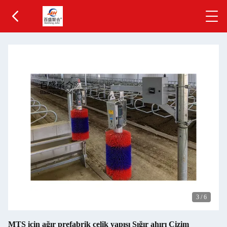
3
/
6
MTS için ağır prefabrik çelik yapısı Sığır ahırı Çizim