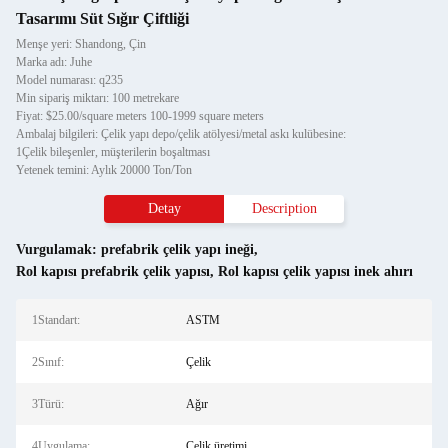
Tasarımı Süt Sığır Çiftliği
Menşe yeri: Shandong, Çin
Marka adı: Juhe
Model numarası: q235
Min sipariş miktarı: 100 metrekare
Fiyat: $25.00/square meters 100-1999 square meters
Ambalaj bilgileri: Çelik yapı depo/çelik atölyesi/metal askı kulübesine:
1Çelik bileşenler, müşterilerin boşaltması
Yetenek temini: Aylık 20000 Ton/Ton
Detay
Description
Vurgulamak:
prefabrik çelik yapı ineği
,
Rol kapısı prefabrik çelik yapısı
,
Rol kapısı çelik yapısı inek ahırı
1Standart:
ASTM
2Sınıf:
Çelik
3Türü:
Ağır
4Uygulama:
Çelik üretimi