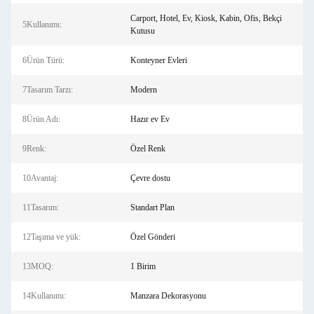
Carport, Hotel, Ev, Kiosk, Kabin, Ofis, Bekçi
5Kullanımı:
Kutusu
6Ürün Türü:
Konteyner Evleri
7Tasarım Tarzı:
Modern
8Ürün Adı:
Hazır ev Ev
9Renk:
Özel Renk
10Avantaj:
Çevre dostu
11Tasarım:
Standart Plan
12Taşıma ve yük:
Özel Gönderi
13MOQ:
1 Birim
14Kullanımı:
Manzara Dekorasyonu