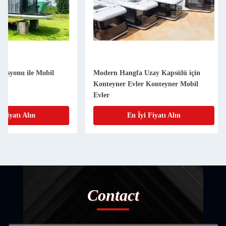
Modern Hangfa Uzay Kapsülü için
Villa Konteyner Evle
Konteyner Evler Konteyner Mobil
Cam Mobil Uzay Kap
Evler
En İyi Fiyatı Alın
En İyi Fiy
Contact