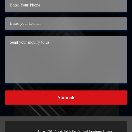
Sunmak
Odası 701, 7. kat, Taide Endüstriyel Araştırma Binası,