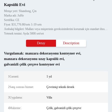
Kapsülü Evi
Menşe yeri: Shandong, Çin
Marka adı: JuHe
Sertifika: CE
Fiyat: $31,776.80/sets 1-19 sets
Ambalaj bilgileri: Malları veya müşterinin gereksinimlerini korumak için standart ihracat paketi
Yetenek temini: Ayda 5000 set/set
Detay
Description
Vurgulamak:
manzara dekorasyonu konteyner evi
,
manzara dekorasyonu uzay kapsülü evi
,
galvanizli çelik çerçeve konteyner evi
1Garanti:
1 yıl
2Satış sonrası hizmet:
Çevrimiçi teknik destek
3Uygulama:
Villa
4Malzeme:
Çelik, galvanizli çelik çerçeve