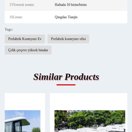
15Yetenek temini:
Haftada 10 birim/birim
16Liman:
Qingdao Tianjin
Tags:
Prefabrik Konteyner Ev
Prefabrik konteyner ofisi
Çelik çerçeve yüksek binalar
Similar Products