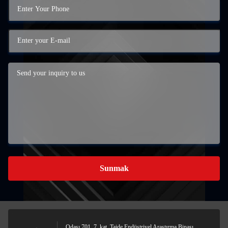
Sunmak
Odası 701, 7. kat, Taide Endüstriyel Araştırma Binası,