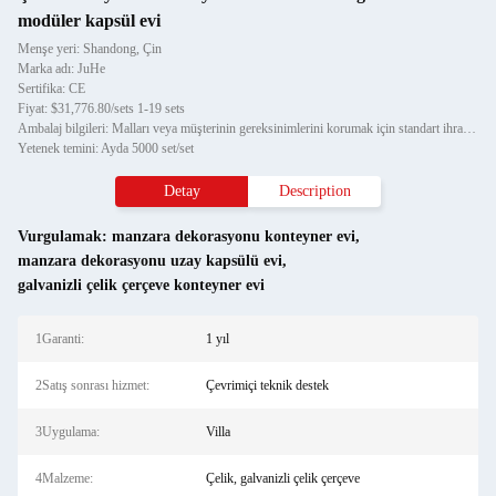
modüler kapsül evi
Menşe yeri: Shandong, Çin
Marka adı: JuHe
Sertifika: CE
Fiyat: $31,776.80/sets 1-19 sets
Ambalaj bilgileri: Malları veya müşterinin gereksinimlerini korumak için standart ihracat paketi
Yetenek temini: Ayda 5000 set/set
Detay
Description
Vurgulamak:
manzara dekorasyonu konteyner evi
,
manzara dekorasyonu uzay kapsülü evi
,
galvanizli çelik çerçeve konteyner evi
1Garanti:
1 yıl
2Satış sonrası hizmet:
Çevrimiçi teknik destek
3Uygulama:
Villa
4Malzeme:
Çelik, galvanizli çelik çerçeve