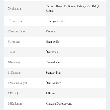
Carport, Hotel, Ev, Kiosk, Kabin, Ofis, Bekçi
5Kullanımı:
Kutusu
6Ürün Türü:
Konteyner Evleri
7Tasarım Tarzı:
Modern
8Ürün Adı:
Hazır ev Ev
9Renk:
Özel Renk
10Avantaj:
Çevre dostu
11Tasarım:
Standart Plan
12Taşıma ve yük:
Özel Gönderi
13MOQ:
1 Birim
14Kullanımı:
Manzara Dekorasyonu