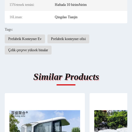
15Yetenek temini:
Haftada 10 birim/birim
16Liman:
Qingdao Tianjin
Tags:
Prefabrik Konteyner Ev
Prefabrik konteyner ofisi
Çelik çerçeve yüksek binalar
Similar Products