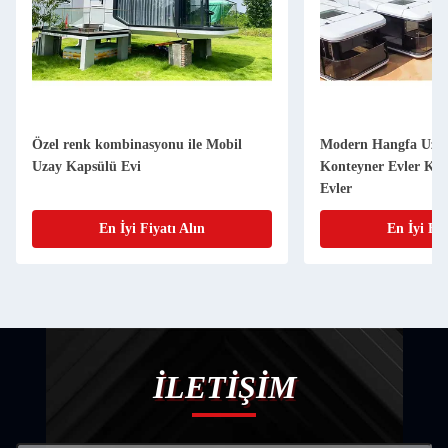
Özel renk kombinasyonu ile Mobil
Modern Hangfa Uzay
Uzay Kapsülü Evi
Konteyner Evler Kon
Evler
En İyi Fiyatı Alın
En İyi Fiy
İLETİŞİM