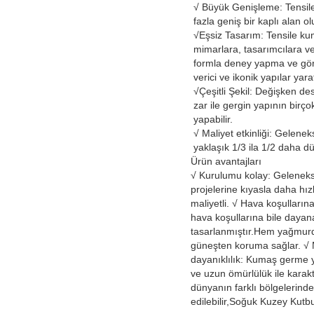
√ Büyük Genişleme: Tensil
fazla geniş bir kaplı alan olu
√
Eşsiz Tasarım: Tensile ku
mimarlara, tasarımcılara v
formla deney yapma ve gör
verici ve ikonik yapılar yara
√
Çeşitli Şekil: Değişken de
zar ile gergin yapının birçok
yapabilir.
√ Maliyet etkinliği: Gelenek
yaklaşık 1/3 ila 1/2 daha d
Ürün avantajları
√ Kurulumu kolay: Geleneks
projelerine kıyasla daha hı
maliyetli. √ Hava koşulların
hava koşullarına bile dayan
tasarlanmıştır.Hem yağmu
güneşten koruma sağlar. 
dayanıklılık: Kumaş germe y
ve uzun ömürlülük ile karakte
dünyanın farklı bölgelerinde
edilebilir,Soğuk Kuzey Kutbu