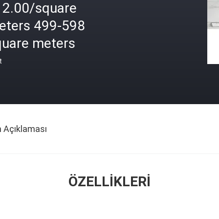
12.00/square
eters 499-598
quare meters
t
n Açıklaması
ÖZELLIKLERI