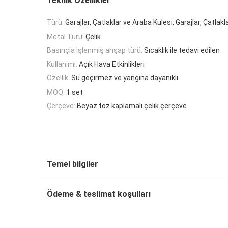
Teknik Özellikler
Türü:
Garajlar, Çatlaklar ve Araba Kulesi, Garajlar, Çatlak
Metal Türü:
Çelik
Basınçla işlenmiş ahşap türü:
Sıcaklık ile tedavi edilen
Kullanımı:
Açık Hava Etkinlikleri
Özellik:
Su geçirmez ve yangına dayanıklı
MOQ:
1 set
Çerçeve:
Beyaz toz kaplamalı çelik çerçeve
Temel bilgiler
Ödeme & teslimat koşulları