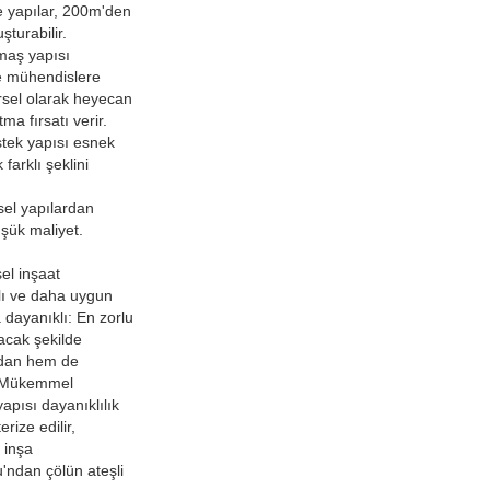
e yapılar, 200m'den
şturabilir.
maş yapısı
e mühendislere
sel olarak heyecan
tma fırsatı verir.
stek yapısı esnek
 farklı şeklini
sel yapılardan
üşük maliyet.
el inşaat
zlı ve daha uygun
a dayanıklı: En zorlu
acak şekilde
rdan hem de
√ Mükemmel
apısı dayanıklılık
rize edilir,
 inşa
'ndan çölün ateşli