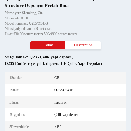
Structure Depo için Prefab Bina
Menşe yeri: Shandong, Çin
Marka adı: JUHE
Model numarası: Q235/Q345B
Min sipariş miktarı: 500 metrekare
Fiyat: $30.00/square meters 500-9999 square meters
Detay
Description
Vurgulamak:
Q235 Çelik yapı deposu
,
Q235 Endüstriyel çelik deposu
,
CE Çelik Yapı Depoları
1Standart:
GB
2Sınıf:
Q235/Q345B
3Türü:
Işık, ışık.
4Uygulama:
Çelik yapı deposu
5Dayanıklılık:
±1%