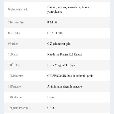
Bükme, kaynak, sarmalama, kesme,
6İşleme hizmeti:
yumruklama
7Teslim süresi:
8-14 gün
8Sertifika:
CE / ISO9001
9Purlin:
C.Z şeklindeki çelik
10Kapı:
Kaydırma Kapısı Rol Kapısı
11Özellik:
Uzun Yorgunluk Hayatı
12Malzeme:
Q235B/Q345B Düşük karbonlu çelik
13Pencere:
Alüminyum alaşımlı pencere
14Kullanımı:
Depo
15Çizim tasarımı:
CAD