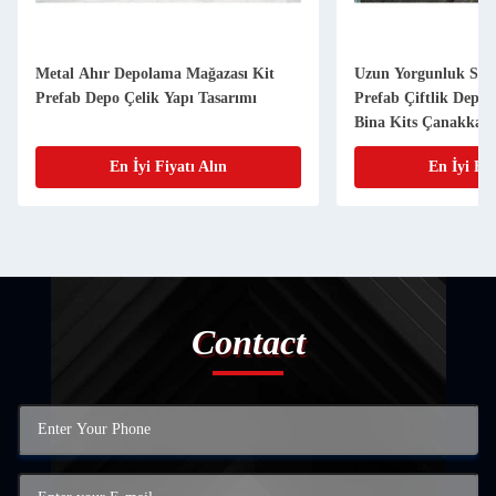
Metal Ahır Depolama Mağazası Kit
Uzun Yorgunluk Süre
Prefab Depo Çelik Yapı Tasarımı
Prefab Çiftlik Depo
Bina Kits Çanakkale
En İyi Fiyatı Alın
En İyi Fiy
Contact