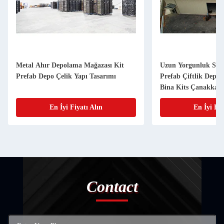
Metal Ahır Depolama Mağazası Kit
Uzun Yorgunluk Süre
Prefab Depo Çelik Yapı Tasarımı
Prefab Çiftlik Depo
Bina Kits Çanakkale
En İyi Fiyatı Alın
En İyi Fiy
Contact