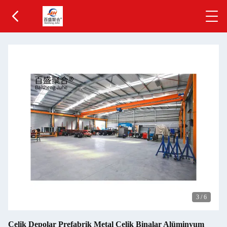
3
/
6
Çelik Depolar Prefabrik Metal Çelik Binalar Alüminyum