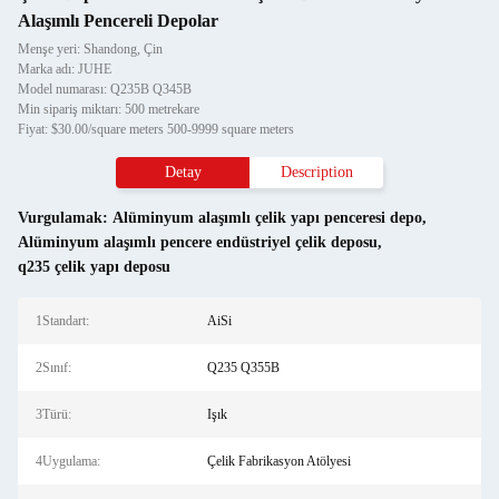
Alaşımlı Pencereli Depolar
Menşe yeri: Shandong, Çin
Marka adı: JUHE
Model numarası: Q235B Q345B
Min sipariş miktarı: 500 metrekare
Fiyat: $30.00/square meters 500-9999 square meters
Detay
Description
Vurgulamak:
Alüminyum alaşımlı çelik yapı penceresi depo
,
Alüminyum alaşımlı pencere endüstriyel çelik deposu
,
q235 çelik yapı deposu
1Standart:
AiSi
2Sınıf:
Q235 Q355B
3Türü:
Işık
4Uygulama:
Çelik Fabrikasyon Atölyesi