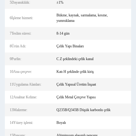
5Dayanıklılık:
±1%
Bükme, kaynak, sarmalama, kesme,
6İşleme hizmeti:
yumruklama
7Teslim süresi:
8-14 gün
8Ürün Adı:
Çelik Yapı Binaları
9Purlin:
C.Z şeklindeki çelik kanal
10Ana çerçeve:
Katı H şeklinde çelik kiriş
11Uygulama Alanları:
Çelik Yapısal Üretim İnşaat
12Anahtar Kelime:
Çelik Metal Çerçeve Yapısı
13Malzeme:
Q235B/Q345B Düşük karbonlu çelik
14Yüzey işlemi:
Boyalı
15Pencere:
Alüminyum alaşımlı pencere