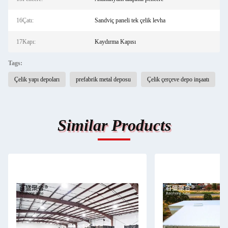
16Çatı:
Sandviç paneli tek çelik levha
17Kapı:
Kaydırma Kapısı
Tags:
Çelik yapı depoları
prefabrik metal deposu
Çelik çerçeve depo inşaatı
Similar Products